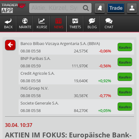
BACK
MÄRKTE
KURSE
NEWS
TWEETS
BLOG
CHAT
Banco Bilbao Vizcaya Argentaria S.A. (BBVA)
Kaufen
08.08 05:58
24,575€
-0,06%
BNP Paribas S.A.
Kaufen
08.08 05:59
111,970€
-0,56%
Credit Agricole S.A.
Kaufen
08.08 05:58
19,640€
+0,92%
ING Groep N.V.
Kaufen
08.08 05:58
30,587€
-0,77%
Societe Generale S.A.
Kaufen
08.08 05:58
84,270€
+0,05%
30.04. 10:37
AKTIEN IM FOKUS: Europäische Bank-