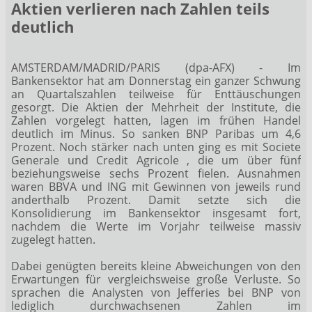
Aktien verlieren nach Zahlen teils
deutlich
AMSTERDAM/MADRID/PARIS (dpa-AFX) - Im
Bankensektor hat am Donnerstag ein ganzer Schwung
an Quartalszahlen teilweise für Enttäuschungen
gesorgt. Die Aktien der Mehrheit der Institute, die
Zahlen vorgelegt hatten, lagen im frühen Handel
deutlich im Minus. So sanken BNP Paribas
um 4,6
Prozent. Noch stärker nach unten ging es mit Societe
Generale
und Credit Agricole
, die um über fünf
beziehungsweise sechs Prozent fielen. Ausnahmen
waren BBVA
und ING
mit Gewinnen von jeweils rund
anderthalb Prozent. Damit setzte sich die
Konsolidierung im Bankensektor insgesamt fort,
nachdem die Werte im Vorjahr teilweise massiv
zugelegt hatten.
Dabei genügten bereits kleine Abweichungen von den
Erwartungen für vergleichsweise große Verluste. So
sprachen die Analysten von Jefferies bei BNP von
lediglich durchwachsenen Zahlen im