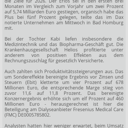
die Ziele für 2026. Der Erlös sei in den ersten drei
Monaten im Vergleich zum Vorjahr um zwei Prozent
auf 5,74 Milliarden Euro gestiegen, organisch habe das
Plus bei fünf Prozent gelegen, teilte das im Dax
notierte Unternehmen am Mittwoch in Bad Homburg
mit.
Bei der Tochter Kabi liefen insbesondere die
Medizintechnik und das Biopharma-Geschäft gut. Die
Krankenhausgesellschaft Helios profitierte unter
anderem von positiven Effekten aus dem
Rechnungszuschlag für gesetzlich Versicherte.
Auch zahlten sich Produktivitätssteigerungen aus. Das
um Sondereffekte bereinigte Ergebnis vor Zinsen und
Steuern (Ebit) kletterte um vier Prozent auf 678
Millionen Euro, die entsprechende Marge stieg von
zuvor 11,6 auf 11,8 Prozent. Das bereinigte
Konzernergebnis erhöhte sich um elf Prozent auf 460
Millionen Euro - herausgerechnet ist hier die
Beteiligung am Dialyseanbieter Fresenius Medical Care
(FMC) DE0005785802.
Analysten hatten hier weniger erwartet, beim Umsatz