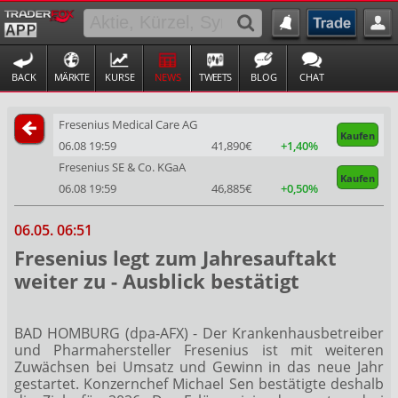
BACK
MÄRKTE
KURSE
NEWS
TWEETS
BLOG
CHAT
Fresenius Medical Care AG
Kaufen
06.08 19:59
41,890€
+1,40%
Fresenius SE & Co. KGaA
Kaufen
06.08 19:59
46,885€
+0,50%
06.05. 06:51
Fresenius legt zum Jahresauftakt
weiter zu - Ausblick bestätigt
BAD HOMBURG (dpa-AFX) - Der Krankenhausbetreiber
und Pharmahersteller Fresenius
ist mit weiteren
Zuwächsen bei Umsatz und Gewinn in das neue Jahr
gestartet. Konzernchef Michael Sen bestätigte deshalb