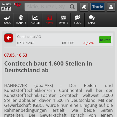
BACK
MÄRKTE
KURSE
NEWS
TWEETS
BLOG
CHAT
Continental AG
Kaufen
07.08 12:42
68,000€
-0,12%
07.05. 16:53
Contitech baut 1.600 Stellen in
Deutschland ab
HANNOVER (dpa-AFX) - Der Reifen- und
Kunststofftechnikkonzern Continental
will bei der
Kunststofftechnik-Tochter Contitech weltweit 3.000
Stellen abbauen, davon 1.600 in Deutschland. Mit der
Gewerkschaft IGBCE wurde nun eine Einigung auf die
Rahmenbedingungen erzielt, wie beide Seiten
mitteilten. Die Gewerkschaft sprach von einem