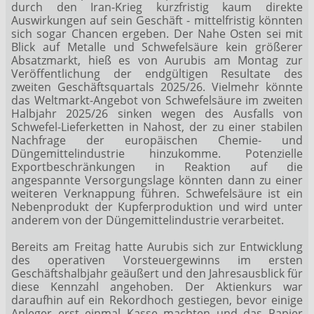
durch den Iran-Krieg kurzfristig kaum direkte
Auswirkungen auf sein Geschäft - mittelfristig könnten
sich sogar Chancen ergeben. Der Nahe Osten sei mit
Blick auf Metalle und Schwefelsäure kein größerer
Absatzmarkt, hieß es von Aurubis am Montag zur
Veröffentlichung der endgültigen Resultate des
zweiten Geschäftsquartals 2025/26. Vielmehr könnte
das Weltmarkt-Angebot von Schwefelsäure im zweiten
Halbjahr 2025/26 sinken wegen des Ausfalls von
Schwefel-Lieferketten in Nahost, der zu einer stabilen
Nachfrage der europäischen Chemie- und
Düngemittelindustrie hinzukomme. Potenzielle
Exportbeschränkungen in Reaktion auf die
angespannte Versorgungslage könnten dann zu einer
weiteren Verknappung führen. Schwefelsäure ist ein
Nebenprodukt der Kupferproduktion und wird unter
anderem von der Düngemittelindustrie verarbeitet.
Bereits am Freitag hatte Aurubis sich zur Entwicklung
des operativen Vorsteuergewinns im ersten
Geschäftshalbjahr geäußert und den Jahresausblick für
diese Kennzahl angehoben. Der Aktienkurs war
daraufhin auf ein Rekordhoch gestiegen, bevor einige
Anleger erst einmal Kasse machten und das Papier