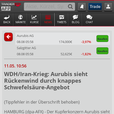
BACK
MÄRKTE
KURSE
NEWS
TWEETS
BLOG
CHAT
Aurubis AG
Kaufen
08.08 05:58
174,000€
-3,97%
Salzgitter AG
Kaufen
08.08 05:58
52,625€
-1,82%
11.05. 10:56
WDH/Iran-Krieg: Aurubis sieht
Rückenwind durch knappes
Schwefelsäure-Angebot
(Tippfehler in der Überschrift behoben)
HAMBURG (dpa-AFX) - Der Kupferkonzern Aurubis
sieht