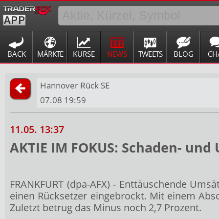
BACK
MÄRKTE
KURSE
NEWS
TWEETS
BLOG
CH
Hannover Rück SE
07.08 19:59
11.05. 13:37
AKTIE IM FOKUS: Schaden- und U
FRANKFURT (dpa-AFX) - Enttäuschende Umsä
einen Rücksetzer eingebrockt. Mit einem Absch
Zuletzt betrug das Minus noch 2,7 Prozent.