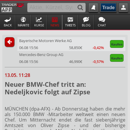
BACK
MÄRKTE
KURSE
NEWS
TWEETS
BLOG
CHAT
Bayerische Motoren Werke AG
Kaufen
06.08 15:56
58,850€
-0,42%
Mercedes-Benz Group AG
Kaufen
06.08 15:56
46,990€
-0,57%
13.05. 11:28
Neuer BMW-Chef tritt an:
Nedeljkovic folgt auf Zipse
MÜNCHEN (dpa-AFX) - Ab Donnerstag haben die mehr
als 150.000 BMW
-Mitarbeiter weltweit einen neuen
Chef. Um Mitternacht endet die fast siebenjährige
Amtszeit von Oliver Zipse - und der bisherige