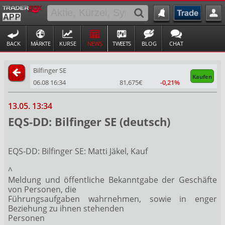
BACK
MÄRKTE
KURSE
NEWS
TWEETS
BLOG
CHAT
Bilfinger SE
Kaufen
06.08 16:34
81,675€
-0,21%
13.05. 13:34
EQS-DD: Bilfinger SE (deutsch)
EQS-DD: Bilfinger SE: Matti Jäkel, Kauf
^
Meldung und öffentliche Bekanntgabe der Geschäfte
von Personen, die
Führungsaufgaben wahrnehmen, sowie in enger
Beziehung zu ihnen stehenden
Personen