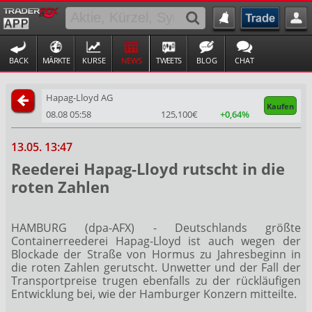
BACK
MÄRKTE
KURSE
NEWS
TWEETS
BLOG
CHAT
Hapag-Lloyd AG
Kaufen
08.08 05:58
125,100€
+0,64%
13.05. 13:47
Reederei Hapag-Lloyd rutscht in die
roten Zahlen
HAMBURG (dpa-AFX) - Deutschlands größte
Containerreederei Hapag-Lloyd
ist auch wegen der
Blockade der Straße von Hormus zu Jahresbeginn in
die roten Zahlen gerutscht. Unwetter und der Fall der
Transportpreise trugen ebenfalls zu der rückläufigen
Entwicklung bei, wie der Hamburger Konzern mitteilte.