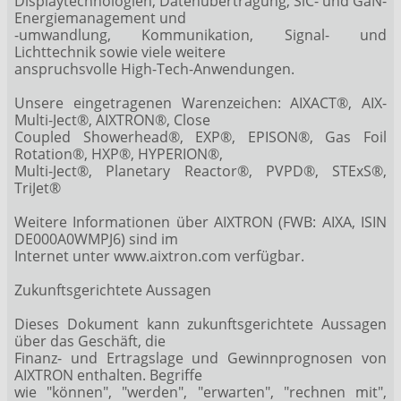
Displaytechnologien, Datenübertragung, SiC- und GaN-
Energiemanagement und
-umwandlung, Kommunikation, Signal- und
Lichttechnik sowie viele weitere
anspruchsvolle High-Tech-Anwendungen.
Unsere eingetragenen Warenzeichen: AIXACT®, AIX-
Multi-Ject®, AIXTRON®, Close
Coupled Showerhead®, EXP®, EPISON®, Gas Foil
Rotation®, HXP®, HYPERION®,
Multi-Ject®, Planetary Reactor®, PVPD®, STExS®,
TriJet®
Weitere Informationen über AIXTRON (FWB: AIXA, ISIN
DE000A0WMPJ6) sind im
Internet unter www.aixtron.com verfügbar.
Zukunftsgerichtete Aussagen
Dieses Dokument kann zukunftsgerichtete Aussagen
über das Geschäft, die
Finanz- und Ertragslage und Gewinnprognosen von
AIXTRON enthalten. Begriffe
wie "können", "werden", "erwarten", "rechnen mit",