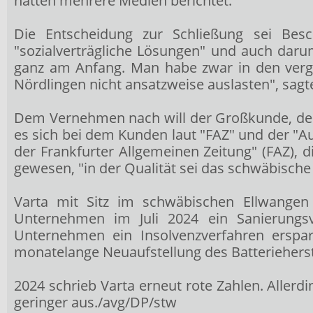
hatten mehrere Medien berichtet.
Die Entscheidung zur Schließung sei Be
"sozialverträgliche Lösungen" und auch dar
ganz am Anfang. Man habe zwar in den verg
Nördlingen nicht ansatzweise auslasten", sa
Dem Vernehmen nach will der Großkunde, der 
es sich bei dem Kunden laut "FAZ" und der "
der Frankfurter Allgemeinen Zeitung" (FAZ), 
gewesen, "in der Qualität sei das schwäbisc
Varta mit Sitz im schwäbischen Ellwangen 
Unternehmen im Juli 2024 ein Sanierungsv
Unternehmen ein Insolvenzverfahren erspa
monatelange Neuaufstellung des Batterieherste
2024 schrieb Varta erneut rote Zahlen. Allerd
geringer aus./avg/DP/stw