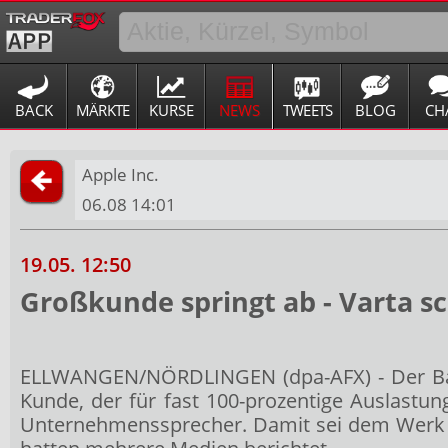
BACK
MÄRKTE
KURSE
NEWS
TWEETS
BLOG
CH
Apple Inc.
06.08 14:01
19.05. 12:50
Großkunde springt ab - Varta sc
ELLWANGEN/NÖRDLINGEN (dpa-AFX) - Der Batte
Kunde, der für fast 100-prozentige Auslastun
Unternehmenssprecher. Damit sei dem Werk di