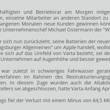
schäftigten und Betriebsrat am Morgen mit
um, einzelne Mitarbeiter an anderen Standort z
angenen Monaten neue Kunden gewinnen können
gte Unternehmenschef Michael Ostermann der "W
sich nun zurückzieht, seine Batterien der neuen
Augsburger Allgemeinen" um Apple
handelt, woll
die sich auf das Umfeld von Varta bezieht, sei d
he Unternehmen auf Augenhöhe und besser gewes
war zuletzt in schwieriges Fahrwasser gerat
erfahren im Rahmen des Restrukturierungsge
ren. In diesem Zuge wurden auch die Altak
llers sei abgeschlossen, hatte Varta Anfang Apri
ings fiel der Verlust mit einem Minus von 64,5 Mi