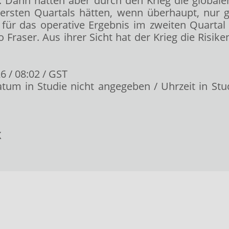
ag. Dann hätten aber durch den Krieg die global
rsten Quartals hätten, wenn überhaupt, nur g
k für das operative Ergebnis im zweiten Quart
o Fraser. Aus ihrer Sicht hat der Krieg die Risi
6 / 08:02 / GST
atum in Studie nicht angegeben / Uhrzeit in Stud
X