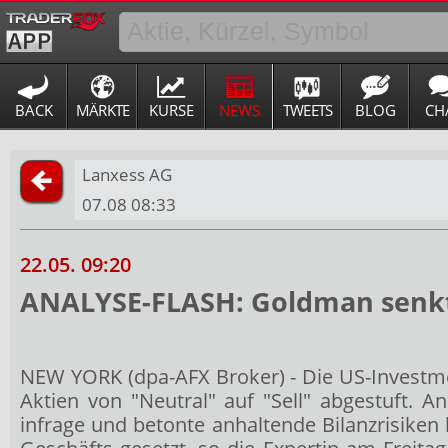
BACK
MÄRKTE
KURSE
NEWS
TWEETS
BLOG
CH
Lanxess AG
07.08 08:33
22.05. 09:20
ANALYSE-FLASH: Goldman senkt La
NEW YORK (dpa-AFX Broker) - Die US-Investm
Aktien von "Neutral" auf "Sell" abgestuft. A
infrage und betonte anhaltende Bilanzrisike