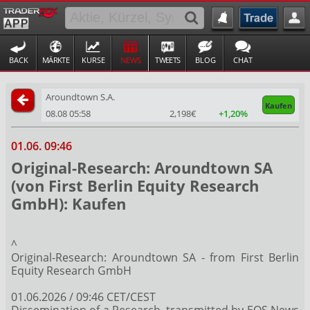
BACK
MÄRKTE
KURSE
NEWS
TWEETS
BLOG
CHAT
Aroundtown S.A.
Kaufen
08.08 05:58
2,198€
+1,20%
01.06. 09:46
Original-Research: Aroundtown SA
(von First Berlin Equity Research
GmbH): Kaufen
^
Original-Research: Aroundtown SA - from First Berlin
Equity Research GmbH
01.06.2026 / 09:46 CET/CEST
Dissemination of a Research, transmitted by EQS News