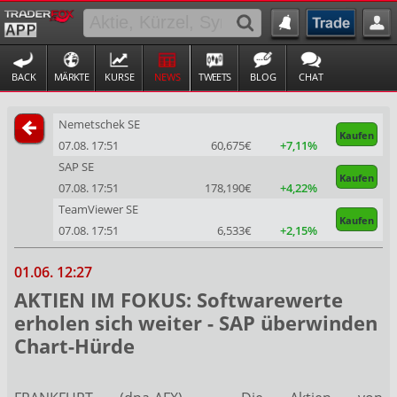
BACK
MÄRKTE
KURSE
NEWS
TWEETS
BLOG
CHAT
Nemetschek SE
Kaufen
07.08. 17:51
60,675€
+7,11%
SAP SE
Kaufen
07.08. 17:51
178,190€
+4,22%
TeamViewer SE
Kaufen
07.08. 17:51
6,533€
+2,15%
01.06. 12:27
AKTIEN IM FOKUS: Softwarewerte
erholen sich weiter - SAP überwinden
Chart-Hürde