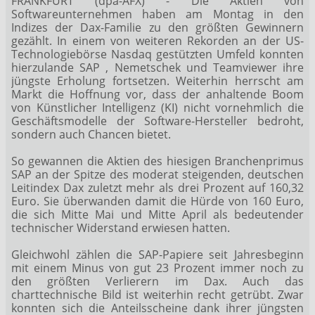
FRANKFURT (dpa-AFX) - Die Aktien von
Softwareunternehmen haben am Montag in den
Indizes der Dax-Familie zu den größten Gewinnern
gezählt. In einem von weiteren Rekorden an der US-
Technologiebörse Nasdaq gestützten Umfeld konnten
hierzulande SAP
, Nemetschek
und Teamviewer
ihre
jüngste Erholung fortsetzen. Weiterhin herrscht am
Markt die Hoffnung vor, dass der anhaltende Boom
von Künstlicher Intelligenz (KI) nicht vornehmlich die
Geschäftsmodelle der Software-Hersteller bedroht,
sondern auch Chancen bietet.
So gewannen die Aktien des hiesigen Branchenprimus
SAP an der Spitze des moderat steigenden, deutschen
Leitindex Dax
zuletzt mehr als drei Prozent auf 160,32
Euro. Sie überwanden damit die Hürde von 160 Euro,
die sich Mitte Mai und Mitte April als bedeutender
technischer Widerstand erwiesen hatten.
Gleichwohl zählen die SAP-Papiere seit Jahresbeginn
mit einem Minus von gut 23 Prozent immer noch zu
den größten Verlierern im Dax. Auch das
charttechnische Bild ist weiterhin recht getrübt. Zwar
konnten sich die Anteilsscheine dank ihrer jüngsten