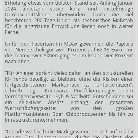
Erholung etwas vom tiefsten Stand seit Anfang Januar
2024 absetzen sowie kurz- und mittelfristige
Durchschnittslinien überwinden. Doch die viel
beachteten 200-Tage-Linien als technischer Maßstab
für die langfristige Entwicklung liegen noch in weiter
Ferne.
Unter den Favoriten im MDax
gewannen die Papiere
von Nemetschek gut zwei Prozent auf 63,15 Euro. Für
die Teamviewer-Aktien ging es um knapp vier Prozent
nach oben.
"Für Anleger spricht vieles dafür, an den strukturellen
KI-Trends beteiligt zu bleiben, ohne die Risiken einer
fortgeschrittenen Marktphase zu unterschätzen",
schrieb Ingo Koczwara, Portfoliomanager beim
Vermögensverwalter Eyb & Wallwitz. Entscheidend sei
ein selektiver Ansatz entlang der gesamten
Wertschöpfungskette: von den großen
Plattformanbietern über Chipproduzenten bis hin zu
Infrastrukturunternehmen.
"Gerade weil sich die Marktgewinne derzeit auf relativ
wenige Titel konzentrieren, dürfte die Qualität der