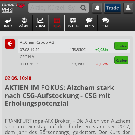
BACK
MÄRKTE
KURSE
NEWS
TWEETS
BLOG
CHAT
AlzChem Group AG
Kaufen
07.08 19:59
158,350€
+0,03%
CSG N.V.
Kaufen
07.08 19:59
18,098€
-6,02%
02.06. 10:48
AKTIEN IM FOKUS: Alzchem stark
nach CSG-Aufstockung - CSG mit
Erholungspotenzial
FRANKFURT (dpa-AFX Broker) - Die Aktien von Alzchem
sind am Dienstag auf den höchsten Stand seit 2017,
dem Jahr des Börsengangs, geklettert. Der Kurs der