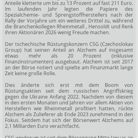
Anteile kletterte um bis zu 13 Prozent auf fast 211 Euro.
Im laufenden Jahr legten die Papiere des
Spezialchemie- und Sprengstoffherstellers nach der
Rally der Vorjahre um ein weiteres Drittel zu, während
die Branchenkollegen Rheinmetall
, Hensoldt
und Renk
ihren Aktionären 2026 wenig Freude machen.
Der tschechische Rüstungskonzern CSG (Czechoslokav
Group)
hat seinen Anteil an Alzchem auf insgesamt
etwas mehr als 20 Prozent (inklusive
Finanzinstrumenten) ausgebaut. Alzchem ist seit 2017
an der Börse notiert und spielte am Finanzmarkt lange
Zeit keine große Rolle.
Dies änderte sich erst mit dem Boom von
Rüstungsaktien seit dem russischen Angriffskrieg
gegen die Ukraine Anfang 2022. Nachdem von diesem
in den ersten Monaten und Jahren vor allem Aktien von
Herstellern wie Rheinmetall profitiert hatten, rückte
Alzchem als Zulieferer ab Ende 2023 zunehmend in den
Fokus. Seitdem hat sich der Börsenwert Alzchems auf
2,1 Milliarden Euro verachtfacht.
CSG wiederum ist seit dem Börsengang Mitte Januar an