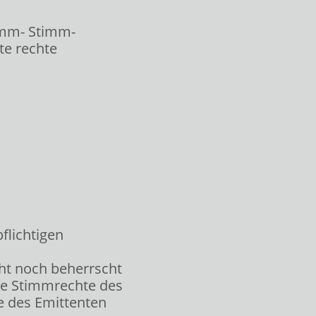
timm- Stimm-
hte rechte
flichtigen
cht noch beherrscht
ie Stimmrechte des
e des Emittenten