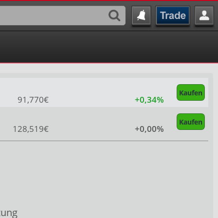
Kaufen
91,770€
+0,34%
Kaufen
128,519€
+0,00%
tung