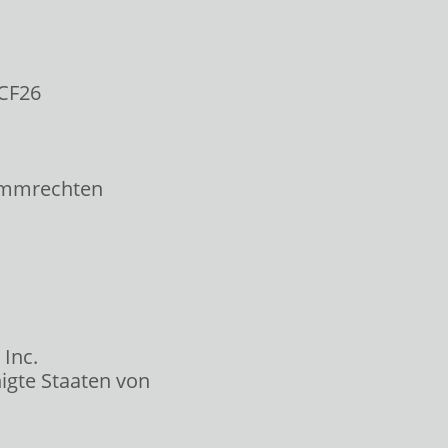
1CF26
timmrechten
Inc.
nigte Staaten von