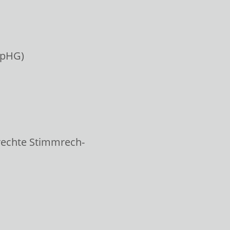
WpHG)
rechte Stimmrech-