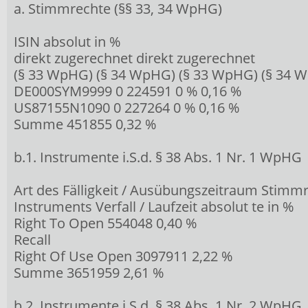
a. Stimmrechte (§§ 33, 34 WpHG)
ISIN absolut in %
direkt zugerechnet direkt zugerechnet
(§ 33 WpHG) (§ 34 WpHG) (§ 33 WpHG) (§ 34 
DE000SYM9999 0 224591 0 % 0,16 %
US87155N1090 0 227264 0 % 0,16 %
Summe 451855 0,32 %
b.1. Instrumente i.S.d. § 38 Abs. 1 Nr. 1 WpHG
Art des Fälligkeit / Ausübungszeitraum Stimm
Instruments Verfall / Laufzeit absolut te in %
Right To Open 554048 0,40 %
Recall
Right Of Use Open 3097911 2,22 %
Summe 3651959 2,61 %
b.2. Instrumente i.S.d. § 38 Abs. 1 Nr. 2 WpHG