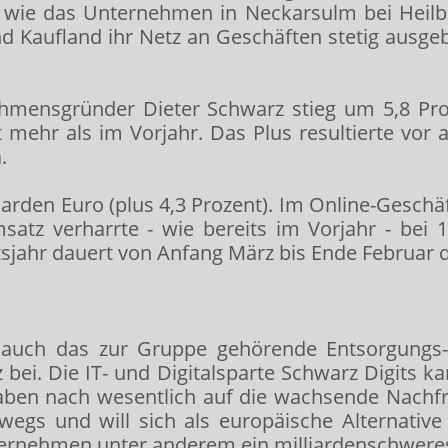
 wie das Unternehmen in Neckarsulm bei Heilbro
und Kaufland ihr Netz an Geschäften stetig ausge
nsgründer Dieter Schwarz stieg um 5,8 Prozen
nt mehr als im Vorjahr. Das Plus resultierte vor
.
iarden Euro (plus 4,3 Prozent). Im Online-Geschäf
tz verharrte - wie bereits im Vorjahr - bei 1
jahr dauert von Anfang März bis Ende Februar d
 auch das zur Gruppe gehörende Entsorgungs
 bei. Die IT- und Digitalsparte Schwarz Digits ka
ben nach wesentlich auf die wachsende Nachfr
terwegs und will sich als europäische Alternat
nternehmen unter anderem ein milliardenschwer