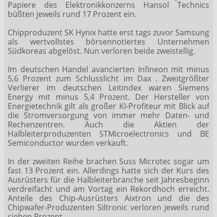
Papiere des Elektronikkonzerns Hansol Technics
büßten jeweils rund 17 Prozent ein.
Chipproduzent SK Hynix
hatte erst tags zuvor Samsung
als wertvollstes börsennotiertes Unternehmen
Südkoreas abgelöst. Nun verloren beide zweistellig.
Im deutschen Handel avancierten Infineon
mit minus
5,6 Prozent zum Schlusslicht im Dax
. Zweitgrößter
Verlierer im deutschen Leitindex waren Siemens
Energy
mit minus 5,4 Prozent. Der Hersteller von
Energietechnik gilt als großer KI-Profiteur mit Blick auf
die Stromversorgung von immer mehr Daten- und
Rechenzentren. Auch die Aktien der
Halbleiterproduzenten STMicroelectronics
und BE
Semiconductor
wurden verkauft.
In der zweiten Reihe brachen Suss Microtec
sogar um
fast 13 Prozent ein. Allerdings hatte sich der Kurs des
Ausrüsters für die Halbleiterbranche seit Jahresbeginn
verdreifacht und am Vortag ein Rekordhoch erreicht.
Anteile des Chip-Ausrüsters Aixtron
und die des
Chipwafer-Produzenten Siltronic
verloren jeweils rund
sieben Prozent.