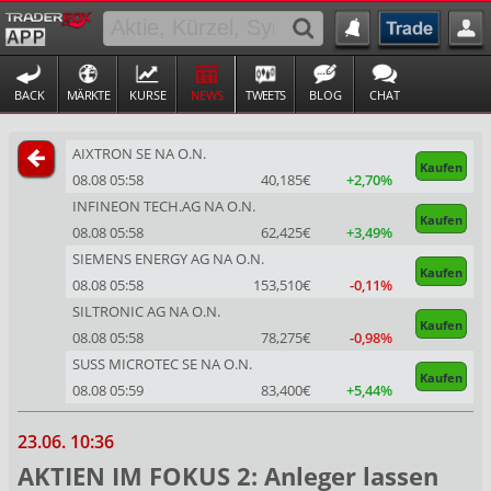
BACK
MÄRKTE
KURSE
NEWS
TWEETS
BLOG
CHAT
AIXTRON SE NA O.N.
Kaufen
08.08 05:58
40,185€
+2,70%
INFINEON TECH.AG NA O.N.
Kaufen
08.08 05:58
62,425€
+3,49%
SIEMENS ENERGY AG NA O.N.
Kaufen
08.08 05:58
153,510€
-0,11%
SILTRONIC AG NA O.N.
Kaufen
08.08 05:58
78,275€
-0,98%
SUSS MICROTEC SE NA O.N.
Kaufen
08.08 05:59
83,400€
+5,44%
23.06. 10:36
AKTIEN IM FOKUS 2: Anleger lassen