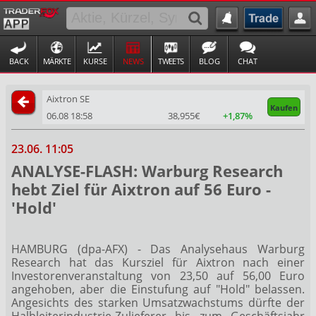
BACK
MÄRKTE
KURSE
NEWS
TWEETS
BLOG
CHAT
Aixtron SE
Kaufen
06.08 18:58
38,955€
+1,87%
23.06. 11:05
ANALYSE-FLASH: Warburg Research
hebt Ziel für Aixtron auf 56 Euro -
'Hold'
HAMBURG (dpa-AFX) - Das Analysehaus Warburg
Research hat das Kursziel für Aixtron
nach einer
Investorenveranstaltung von 23,50 auf 56,00 Euro
angehoben, aber die Einstufung auf "Hold" belassen.
Angesichts des starken Umsatzwachstums dürfte der
Halbleiterindustrie-Zulieferer bis zum Geschäftsjahr