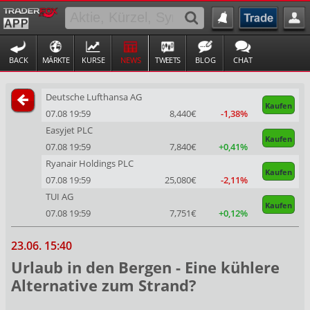
BACK
MÄRKTE
KURSE
NEWS
TWEETS
BLOG
CHAT
Deutsche Lufthansa AG
Kaufen
07.08 19:59
8,440€
-1,38%
Easyjet PLC
Kaufen
07.08 19:59
7,840€
+0,41%
Ryanair Holdings PLC
Kaufen
07.08 19:59
25,080€
-2,11%
TUI AG
Kaufen
07.08 19:59
7,751€
+0,12%
23.06. 15:40
Urlaub in den Bergen - Eine kühlere
Alternative zum Strand?