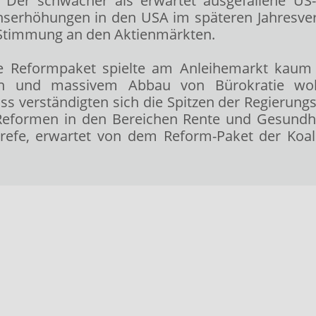
. Der schwächer als erwartet ausgefallene U
inserhöhungen in den USA im späteren Jahresver
e Stimmung an den Aktienmärkten.
e Reformpaket spielte am Anleihemarkt kaum 
trägen und massivem Abbau von Bürokratie 
uss verständigten sich die Spitzen der Regierung
 Reformen in den Bereichen Rente und Gesundhe
ogrefe, erwartet von dem Reform-Paket der Koali