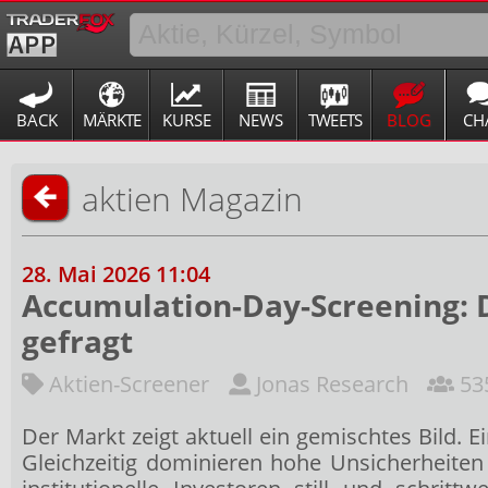
BACK
MÄRKTE
KURSE
NEWS
TWEETS
BLOG
CH
aktien Magazin
28. Mai 2026 11:04
Accumulation-Day-Screening: D
gefragt
Aktien-Screener
Jonas Research
535
Der Markt zeigt aktuell ein gemischtes Bild. 
Gleichzeitig dominieren hohe Unsicherheiten