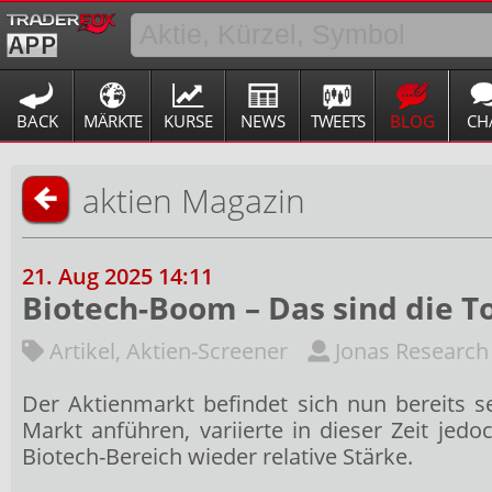
BACK
MÄRKTE
KURSE
NEWS
TWEETS
BLOG
CH
aktien Magazin
21. Aug 2025 14:11
Biotech-Boom – Das sind die 
Artikel
,
Aktien-Screener
Jonas Research
Der Aktienmarkt befindet sich nun bereits 
Markt anführen, variierte in dieser Zeit j
Biotech-Bereich wieder relative Stärke.