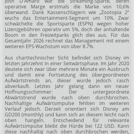
Josh D'Amaro war die Streaming-Sparte, deren
operative Marge erstmals die Marke von 10,6%
überwand. Dank Kassenschlagern wie „Zootopia 2“
wuchs das Entertainment-Segment um 10%. Zwar
schwächelte die Sportsparte (ESPN) wegen hoher
Lizenzgebühren operativ um 5%, doch der anhaltende
Boom in den Freizeitparks glich dies aus. Für das
Gesamtjahr 2026 rechnet das Management mit einem
weiteren EPS-Wachstum von über 8.7%.
Aus charttechnischer Sicht befindet sich Disney im
letzten Jahrzehnt in einer Seitwärtsphase. Im Jahr 2020
deutete sich zwar über mehrere Monate ein Ausbruch
und damit eine Fortsetzung des übergeordneten
Aufwärtstrends an, dieser wurde jedoch rasch
abverkauft. Letztes Jahr gelang dann ein neuer
Hoffnungsschimmer: Der untergeordnete
Abwärtstrend wurde nach oben durchbrochen.
Nachhaltige Aufwärtsimpulse fehlten im weiteren
Verlauf jedoch. Derzeit orientiert sich Disney am
GD200 (monthly) und kann sich an diesem leicht nach
oben hangeln. Entscheidend für relevante
Aufwärtsimpulse bleibt die Hürde bei 122 USD. Kann
diese nachhaltig nach oben durchbrochen werden,