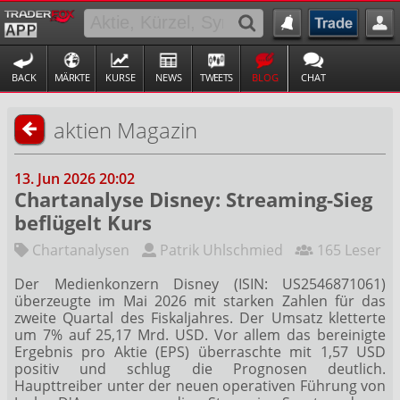
BACK
MÄRKTE
KURSE
NEWS
TWEETS
BLOG
CHAT
aktien Magazin
13. Jun 2026 20:02
Chartanalyse Disney: Streaming-Sieg
beflügelt Kurs
Chartanalysen
Patrik Uhlschmied
165 Leser
Der Medienkonzern Disney (ISIN: US2546871061)
überzeugte im Mai 2026 mit starken Zahlen für das
zweite Quartal des Fiskaljahres. Der Umsatz kletterte
um 7% auf 25,17 Mrd. USD. Vor allem das bereinigte
Ergebnis pro Aktie (EPS) überraschte mit 1,57 USD
positiv und schlug die Prognosen deutlich.
Haupttreiber unter der neuen operativen Führung von