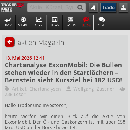
BACK
MÄRKTE
KURSE
NEWS
TWEETS
BLOG
CHAT
aktien Magazin
18. Mai 2026 12:41
Chartanalyse ExxonMobil: Die Bullen
stehen wieder in den Startlöchern –
Bernstein sieht Kursziel bei 182 USD!
Artikel
,
Chartanalysen
Wolfgang Zussner
238 Leser
Hallo Trader und Investoren,
heute werfen wir einen Blick auf die Aktie von
ExxonMobil. Der Öl- und Gaskonzern ist mit über 658
Mrd. USD an der Börse bewertet.