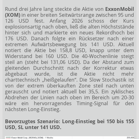
Rund drei Jahre lang steckte die Aktie von
ExxonMobil
(XOM)
in einer breiten Seitwärtsrange zwischen 95 und
126 USD fest. Anfang 2026 schoss der Kurs
explosionsartig nach oben, ließ die alten Höchststände
hinter sich und markierte ein neues Rekordhoch bei
176 USD. Danach folgte ein Rücksetzer nach einer
extremen Aufwärtsbewegung bis 141 USD. Aktuell
notiert die Aktie bei 158,8 USD, knapp unter dem
Widerstand bei 160 USD. Die 40-Wochenlinie steigt
steil an (steht bei 131,06 USD). Da der Abstand zum
gleitenden Durchschnitt nach der Korrektur etwas
abgebaut wurde, ist die Aktie nicht mehr
charttechnisch „heißgelaufen“. Die Slow Stochastik ist
von der extrem überkauften Zone steil nach unten
gerauscht und notiert aktuell bei 35,5. Ein zyklisches
Abdrehen der Linien nach oben im Bereich um 20-30
wäre ein hervorragendes Timing-Signal für den
nächsten Long-Einstieg.
Bevorzugtes Szenario: Long-Einstieg bei 150 bis 155
USD, SL unter 141 USD.