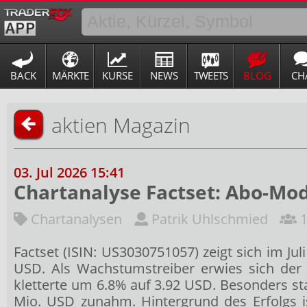
BACK
MÄRKTE
KURSE
NEWS
TWEETS
BLOG
CH
aktien Magazin
03. Jul 2026 15:41
Chartanalyse Factset: Abo-Mod
Chartanalysen
Patrik Uhlschmied
1
Factset (ISIN: US3030751057) zeigt sich im Ju
USD. Als Wachstumstreiber erwies sich der 
kletterte um 6.8% auf 3.92 USD. Besonders st
Mio. USD zunahm. Hintergrund des Erfolgs is