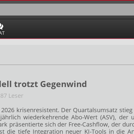
AT
ell trotzt Gegenwind
87 Leser
li 2026 krisenresistent. Der Quartalsumsatz stie
jährlich wiederkehrende Abo-Wert (ASV), der 
ark präsentierte sich der Free-Cashflow, der dur
t die tiefe Integration neuer KI-Tools in die 