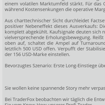
einem volatilen Marktumfeld stärkt. Für das
während Kostensenkungen die operative Marge
Aus charttechnischer Sicht durchleidet Factse
positiver Nebeneffekt dieses Ausverkaufs: D
komplett abgekühlt. Kaufsignale deuten sich n
vielversprechende Erholungsbewegung. Reißt 
oben auf, schaltet die Ampel auf Turnaroun
letztlich 500 USD offen. Verpufft der Stabil
der 156 USD-Marke einstellen.
Bevorzugtes Szenario: Erste Long-Einstiege üb
Sie wollen keine spannende Story mehr verpa
Bei TraderFox beobachten wir täglich die Entwi
Sie vom Know-How unserer Profi-Trader.