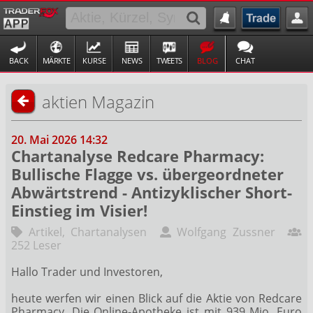
BACK
MÄRKTE
KURSE
NEWS
TWEETS
BLOG
CHAT
aktien Magazin
20. Mai 2026 14:32
Chartanalyse Redcare Pharmacy:
Bullische Flagge vs. übergeordneter
Abwärtstrend - Antizyklischer Short-
Einstieg im Visier!
Artikel
,
Chartanalysen
Wolfgang Zussner
252 Leser
Hallo Trader und Investoren,
heute werfen wir einen Blick auf die Aktie von Redcare
Pharmacy. Die Online-Apotheke ist mit 939 Mio. Euro