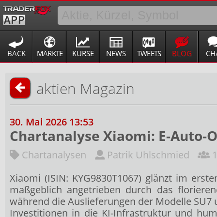
BACK
MÄRKTE
KURSE
NEWS
TWEETS
BLOG
CH
aktien Magazin
30. Mai 2026 13:53
Chartanalyse Xiaomi: E-Auto-O
Chartanalysen
Patrik Uhlschmied
1
Xiaomi (ISIN: KYG9830T1067) glänzt im erst
maßgeblich angetrieben durch das florieren
während die Auslieferungen der Modelle SU7 
Investitionen in die KI-Infrastruktur und h