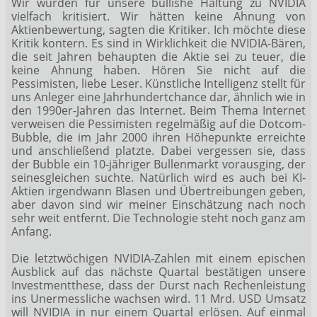
Wir wurden für unsere bullishe Haltung zu NVIDIA
vielfach kritisiert. Wir hätten keine Ahnung von
Aktienbewertung, sagten die Kritiker. Ich möchte diese
Kritik kontern. Es sind in Wirklichkeit die NVIDIA-Bären,
die seit Jahren behaupten die Aktie sei zu teuer, die
keine Ahnung haben. Hören Sie nicht auf die
Pessimisten, liebe Leser. Künstliche Intelligenz stellt für
uns Anleger eine Jahrhundertchance dar, ähnlich wie in
den 1990er-Jahren das Internet. Beim Thema Internet
verweisen die Pessimisten regelmäßig auf die Dotcom-
Bubble, die im Jahr 2000 ihren Höhepunkte erreichte
und anschließend platzte. Dabei vergessen sie, dass
der Bubble ein 10-jähriger Bullenmarkt vorausging, der
seinesgleichen suchte. Natürlich wird es auch bei KI-
Aktien irgendwann Blasen und Übertreibungen geben,
aber davon sind wir meiner Einschätzung nach noch
sehr weit entfernt. Die Technologie steht noch ganz am
Anfang.
Die letztwöchigen NVIDIA-Zahlen mit einem epischen
Ausblick auf das nächste Quartal bestätigen unsere
Investmentthese, dass der Durst nach Rechenleistung
ins Unermessliche wachsen wird. 11 Mrd. USD Umsatz
will NVIDIA in nur einem Quartal erlösen. Auf einmal