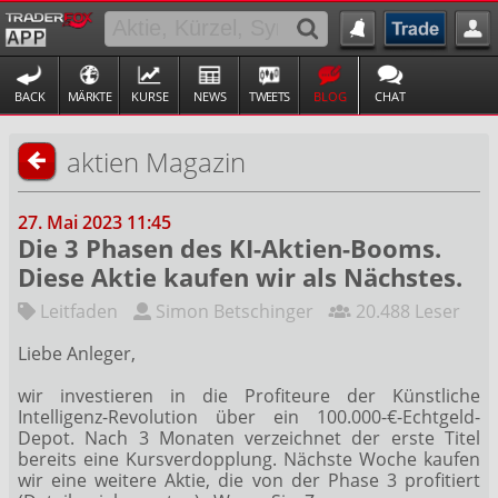
BACK
MÄRKTE
KURSE
NEWS
TWEETS
BLOG
CHAT
aktien Magazin
27. Mai 2023 11:45
Die 3 Phasen des KI-Aktien-Booms.
Diese Aktie kaufen wir als Nächstes.
Leitfaden
Simon Betschinger
20.488 Leser
Liebe Anleger,
wir investieren in die Profiteure der Künstliche
Intelligenz-Revolution über ein 100.000-€-Echtgeld-
Depot. Nach 3 Monaten verzeichnet der erste Titel
bereits eine Kursverdopplung. Nächste Woche kaufen
wir eine weitere Aktie, die von der Phase 3 profitiert