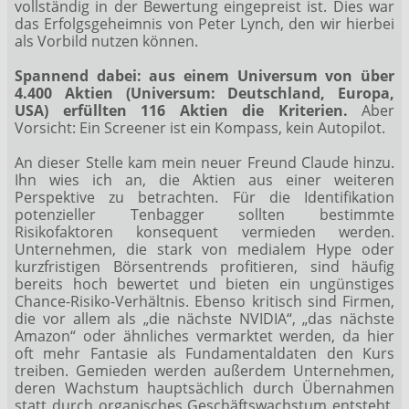
vollständig in der Bewertung eingepreist ist. Dies war
das Erfolgsgeheimnis von Peter Lynch, den wir hierbei
als Vorbild nutzen können.
Spannend dabei: aus einem Universum von über
4.400 Aktien (Universum: Deutschland, Europa,
USA) erfüllten 116 Aktien die Kriterien.
Aber
Vorsicht: Ein Screener ist ein Kompass, kein Autopilot.
An dieser Stelle kam mein neuer Freund Claude hinzu.
Ihn wies ich an, die Aktien aus einer weiteren
Perspektive zu betrachten. Für die Identifikation
potenzieller Tenbagger sollten bestimmte
Risikofaktoren konsequent vermieden werden.
Unternehmen, die stark von medialem Hype oder
kurzfristigen Börsentrends profitieren, sind häufig
bereits hoch bewertet und bieten ein ungünstiges
Chance-Risiko-Verhältnis. Ebenso kritisch sind Firmen,
die vor allem als „die nächste NVIDIA“, „das nächste
Amazon“ oder ähnliches vermarktet werden, da hier
oft mehr Fantasie als Fundamentaldaten den Kurs
treiben. Gemieden werden außerdem Unternehmen,
deren Wachstum hauptsächlich durch Übernahmen
statt durch organisches Geschäftswachstum entsteht.