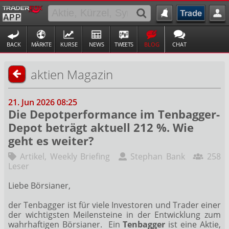
BACK
MÄRKTE
KURSE
NEWS
TWEETS
BLOG
CHAT
aktien Magazin
21. Jun 2026 08:25
Die Depotperformance im Tenbagger-
Depot beträgt aktuell 212 %. Wie
geht es weiter?
Artikel
,
Weekly Briefing
Stephan Bank
258
Leser
Liebe Börsianer,
der Tenbagger ist für viele Investoren und Trader einer
der wichtigsten Meilensteine in der Entwicklung zum
wahrhaftigen Börsianer. Ein
Tenbagger
ist eine Aktie,