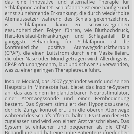
das eine innovative und alternative Therapie für
Schlafapnoe anbietet. Schlafapnoe ist eine häufige und
ernst zu nehmende Erkrankung, die durch wiederholte
Atemaussetzer während des Schlafs gekennzeichnet
ist. Schlafapnoe kann zu schwerwiegenden
gesundheitlichen Folgen führen, wie Bluthochdruck,
Herz-Kreislauf-Erkrankungen und Schlaganfall. Die
gängigste Behandlung für Schlafapnoe ist die
kontinuierliche positive Atemwegsdrucktherapie
(CPAP), die einen Luftstrom durch eine Maske liefert,
die über Nase oder Mund getragen wird. Allerdings ist
CPAP oft unangenehm, laut und schwer zu verwenden,
was zu einer geringen Therapietreue führt.
Inspire Medical, das 2007 gegründet wurde und seinen
Hauptsitz in Minnesota hat, bietet das Inspire-System
an, das aus einem implantierbaren Neurostimulator,
einer Atemwegssonde und einer Fernbedienung
besteht. Das System stimuliert den Hypoglossusnerv,
der die Zunge kontrolliert, um die oberen Atemwege
während des Schlafs offen zu halten. Es ist von der FDA
zugelassen und wird von einem Arzt verschrieben. Das
System ist einfacher und bequemer als die CPAP-
Behandlung und hat eine hohe Patientenzufriedenheit