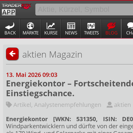
BACK
MÄRKTE
KURSE
NEWS
TWEETS
BLOG
CH
aktien Magazin
13. Mai 2026 09:03
Energiekontor – Fortscheitend
Einstiegschance.
Artikel
,
Analystenempfehlungen
aktien
Energiekontor [WKN: 531350, ISIN: DE0
Windparkentwicklern und dürfte von der eing