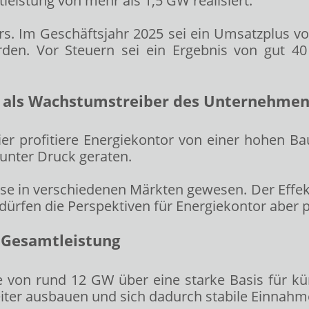
leistung von mehr als 1,5 GW realisiert.
s. Im Geschäftsjahr 2025 sei ein Umsatzplus von
den. Vor Steuern sei ein Ergebnis von gut 40
in als Wachstumstreiber des Unternehme
er profitiere Energiekontor von einer hohen Bau
unter Druck geraten.
se in verschiedenen Märkten gewesen. Der Effe
ürfen die Perspektiven für Energiekontor aber po
W Gesamtleistung
ne von rund 12 GW über eine starke Basis für 
ter ausbauen und sich dadurch stabile Einnahme