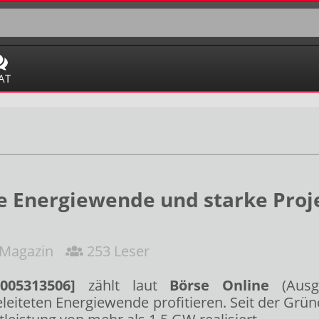
AT
e Energiewende und starke Proje
 Magazin
253 Leser
005313506]
zählt laut
Börse Online
(Ausga
eleiteten Energiewende profitieren. Seit der Gr