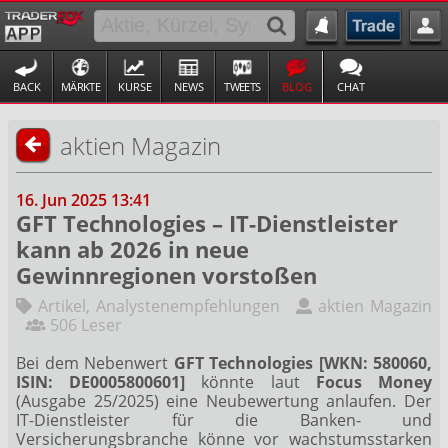
BACK
MÄRKTE
KURSE
NEWS
TWEETS
BLOG
CHAT
aktien Magazin
16. Jun 2025 13:41
GFT Technologies – IT-Dienstleister
kann ab 2026 in neue
Gewinnregionen vorstoßen
Artikel
,
Analystenempfehlungen
aktien Magazin
506 Leser
Bei dem Nebenwert
GFT Technologies [WKN: 580060,
ISIN: DE0005800601]
könnte laut
Focus Money
(Ausgabe 25/2025) eine Neubewertung anlaufen. Der
IT-Dienstleister für die Banken- und
Versicherungsbranche könne vor wachstumsstarken