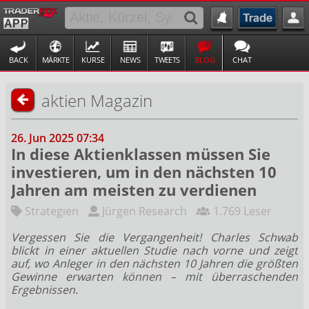
BACK
MÄRKTE
KURSE
NEWS
TWEETS
BLOG
CHAT
aktien Magazin
26. Jun 2025 07:34
In diese Aktienklassen müssen Sie
investieren, um in den nächsten 10
Jahren am meisten zu verdienen
Strategien
Jürgen Research
1.769 Leser
Vergessen Sie die Vergangenheit! Charles Schwab
blickt in einer aktuellen Studie nach vorne und zeigt
auf, wo Anleger in den nächsten 10 Jahren die größten
Gewinne erwarten können – mit überraschenden
Ergebnissen.