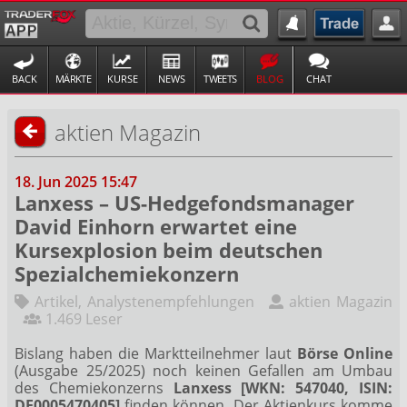
BACK
MÄRKTE
KURSE
NEWS
TWEETS
BLOG
CHAT
aktien Magazin
18. Jun 2025 15:47
Lanxess – US-Hedgefondsmanager
David Einhorn erwartet eine
Kursexplosion beim deutschen
Spezialchemiekonzern
Artikel
,
Analystenempfehlungen
aktien Magazin
1.469 Leser
Bislang haben die Marktteilnehmer laut
Börse Online
(Ausgabe 25/2025) noch keinen Gefallen am Umbau
des Chemiekonzerns
Lanxess [WKN: 547040, ISIN:
DE0005470405]
finden können. Der Aktienkurs komme