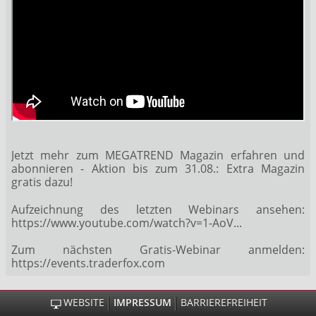
Jetzt mehr zum MEGATREND Magazin erfahren und
abonnieren
- Aktion bis zum 31.08.: Extra Magazin
gratis dazu!
Aufzeichnung des letzten Webinars ansehen:
https://www.youtube.com/watch?v=1-AoV...
Zum nächsten Gratis-Webinar anmelden:
https://events.traderfox.com
WEBSITE
IMPRESSUM
BARRIEREFREIHEIT