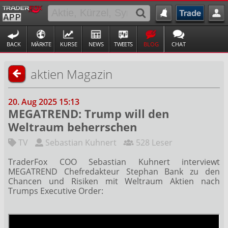
BACK
MÄRKTE
KURSE
NEWS
TWEETS
BLOG
CHAT
aktien Magazin
20. Aug 2025 15:13
MEGATREND: Trump will den
Weltraum beherrschen
TV
Sebastian Kuhnert
528 Leser
TraderFox COO Sebastian Kuhnert interviewt
MEGATREND Chefredakteur Stephan Bank zu den
Chancen und Risiken mit Weltraum Aktien nach
Trumps Executive Order: