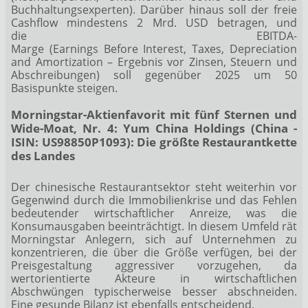
Buchhaltungsexperten). Darüber hinaus soll der freie
Cashflow mindestens 2 Mrd. USD betragen, und
die EBITDA-
Marge (Earnings Before Interest, Taxes, Depreciation
and Amortization – Ergebnis vor Zinsen, Steuern und
Abschreibungen) soll gegenüber 2025 um 50
Basispunkte steigen.
Morningstar-Aktienfavorit mit fünf Sternen und
Wide-Moat, Nr. 4: Yum China Holdings (China -
ISIN: US98850P1093): Die größte Restaurantkette
des Landes
Der chinesische Restaurantsektor steht weiterhin vor
Gegenwind durch die Immobilienkrise und das Fehlen
bedeutender wirtschaftlicher Anreize, was die
Konsumausgaben beeinträchtigt. In diesem Umfeld rät
Morningstar Anlegern, sich auf Unternehmen zu
konzentrieren, die über die Größe verfügen, bei der
Preisgestaltung aggressiver vorzugehen, da
wertorientierte Akteure in wirtschaftlichen
Abschwüngen typischerweise besser abschneiden.
Eine gesunde Bilanz ist ebenfalls entscheidend.