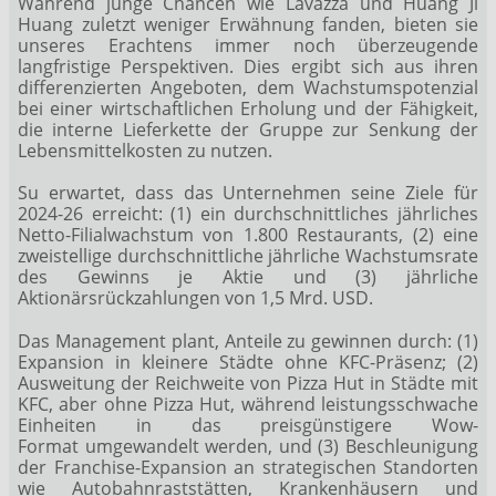
Während junge Chancen wie Lavazza und Huang Ji
Huang zuletzt weniger Erwähnung fanden, bieten sie
unseres Erachtens immer noch überzeugende
langfristige Perspektiven. Dies ergibt sich aus ihren
differenzierten Angeboten, dem Wachstumspotenzial
bei einer wirtschaftlichen Erholung und der Fähigkeit,
die interne Lieferkette der Gruppe zur Senkung der
Lebensmittelkosten zu nutzen.
Su erwartet, dass das Unternehmen seine Ziele für
2024-26 erreicht: (1) ein durchschnittliches jährliches
Netto-Filialwachstum von 1.800 Restaurants, (2) eine
zweistellige durchschnittliche jährliche Wachstumsrate
des Gewinns je Aktie und (3) jährliche
Aktionärsrückzahlungen von 1,5 Mrd. USD.
Das Management plant, Anteile zu gewinnen durch: (1)
Expansion in kleinere Städte ohne KFC-Präsenz; (2)
Ausweitung der Reichweite von Pizza Hut in Städte mit
KFC, aber ohne Pizza Hut, während leistungsschwache
Einheiten in das preisgünstigere Wow-
Format umgewandelt werden, und (3) Beschleunigung
der Franchise-Expansion an strategischen Standorten
wie Autobahnraststätten, Krankenhäusern und