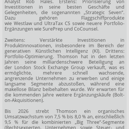
Analyst Rob Hales. Erstens: Priorisierung von
Investitionen in seine besten Geschäfte und
Gelegenheiten, die sogenannten „Strategic Seven“.
Dazu gehören Flaggschiffprodukte
wie Westlaw und UltraTax CS sowie neuere Portfolio-
Ergänzungen wie SurePrep und CoCounsel.
Zweitens: Verstärkte Investitionen in
Produktinnovationen, insbesondere im Bereich der
generativen Künstlichen Intelligenz (KI). Drittens:
Portfolio-Optimierung. Thomson hat in den letzten
Jahren seine milliardenschwere Beteiligung an
der London Stock Exchange Group verkauft, was es
ermöglichte, mehrere schnell wachsende,
angrenzende Unternehmen zu erwerben und einige
langsame Segmente abzustoßen, während eine
makellose Bilanz beibehalten wurde. Wir erwarten für
die kommenden Jahre weitere Ergänzungskäufe (Bolt-
on-Akquisitionen).
Bis 2026 strebt Thomson ein organisches
Umsatzwachstum von 7,5 % bis 8,0 % an, einschließlich
9,5 % für die kombinierten „Big Three“-Segmente
(Rechtsexperten, Unternehmen sowie Steuer- und