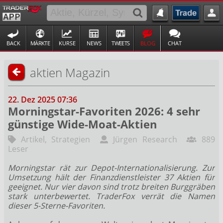
BACK
MÄRKTE
KURSE
NEWS
TWEETS
BLOG
CHAT
aktien Magazin
22. Dez 2025 07:36
Morningstar-Favoriten 2026: 4 sehr
günstige Wide-Moat-Aktien
Artikel
,
Strategien
Jürgen Research
889
Leser
Morningstar rät zur Depot-Internationalisierung. Zur
Umsetzung hält der Finanzdienstleister 37 Aktien für
geeignet. Nur vier davon sind trotz breiten Burggräben
stark unterbewertet. TraderFox verrät die Namen
dieser 5-Sterne-Favoriten.