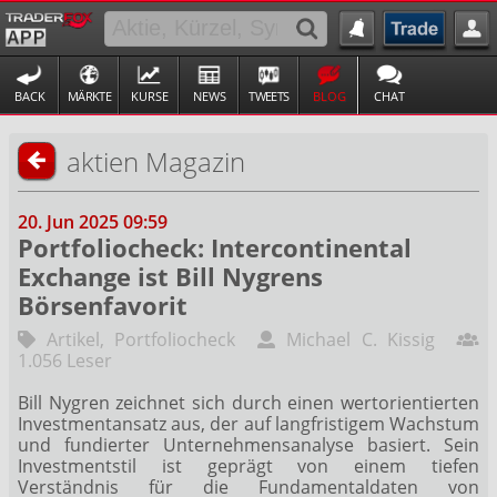
BACK
MÄRKTE
KURSE
NEWS
TWEETS
BLOG
CHAT
aktien Magazin
20. Jun 2025 09:59
Portfoliocheck: Intercontinental
Exchange ist Bill Nygrens
Börsenfavorit
Artikel
,
Portfoliocheck
Michael C. Kissig
1.056 Leser
Bill Nygren zeichnet sich durch einen wertorientierten
Investmentansatz aus, der auf langfristigem Wachstum
und fundierter Unternehmensanalyse basiert. Sein
Investmentstil ist geprägt von einem tiefen
Verständnis für die Fundamentaldaten von