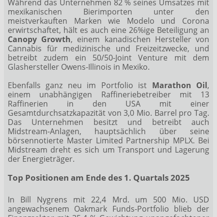
Während das Unternehmen 82 % seines Umsatzes mit
mexikanischen Bierimporten unter den
meistverkauften Marken wie Modelo und Corona
erwirtschaftet, hält es auch eine 26%ige Beteiligung an
Canopy Growth
, einem kanadischen Hersteller von
Cannabis für medizinische und Freizeitzwecke, und
betreibt zudem ein 50/50-Joint Venture mit dem
Glashersteller Owens-Illinois in Mexiko.
Ebenfalls ganz neu im Portfolio ist
Marathon Oil
,
einem unabhängigen Raffineriebetreiber mit 13
Raffinerien in den USA mit einer
Gesamtdurchsatzkapazität von 3,0 Mio. Barrel pro Tag.
Das Unternehmen besitzt und betreibt auch
Midstream-Anlagen, hauptsächlich über seine
börsennotierte Master Limited Partnership MPLX. Bei
Midstream dreht es sich um Transport und Lagerung
der Energieträger.
Top Positionen am Ende des 1. Quartals 2025
In Bill Nygrens mit 22,4 Mrd. um 500 Mio. USD
angewachsenem Oakmark Funds-Portfolio blieb der