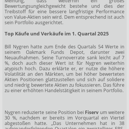
Meinung, dass weiterhin ein großes
Bewertungsungleichgewicht bestehe und dies der
Treibstoff für eine bessere langfristige Performance
von Value-Aktien sein wird. Dem entsprechend ist auch
sein Portfolio ausgerichtet.
Top Käufe und Verkäufe im 1. Quartal 2025
Bill Nygren hatte zum Ende des Quartals 54 Werte in
seinem Oakmark Funds Depot, darunter zwei
Neuaufnahmen. Seine Turnoverrate sank leicht auf 7
%, doch auch dieser Wert ist für Nygren weiterhin
atypisch hoch. Dazu erklärte er, er nutze die höhere
Volatilität an den Märkten, um bei höher bewerteten
Aktien Positionen glattzustellen und sich auf solidere
und niedrig bewertete Aktien zu fokussieren. Das führe
zu einer erhöhten Handelstätigkeit in seinem Portfolio.
Nygren reduzierte seine Position bei
Fiserv
um weitere
30 %, nachdem er bereits im Vorquartal ein Viertel
abgestoßen hatte. „Das Unternehmen hat in 38
aufeinanderfolgenden Quartalen ein zweistelliges EPS-