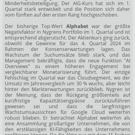
Minderheitsbeteiligung. Der AIG-Kurs hat sich im 1.
Quartal stark entwickelt und die Position sich daher
vom fünften auf den ersten Rang hochgeschoben.
Der bisherige Top-Wert
Alphabet
war der größte
Negativfaktor in Nygrens Portfolio im 1. Quartal und ist
entsprechend abgerutscht. Der Aktienkurs ging zurück,
obwohl die Gewinne für das 4. Quartal 2024 im
Rahmen der Konsenserwartungen lagen. Das
Wachstum der Suchumsätze blieb stark, und das
Management bekräftigte, dass die neue Funktion "AI
Overviews" zu einem höheren Engagement bei
vergleichbarer Monetarisierung führt. Der einzige
Fehlschlag im Quartal war das Cloudsegment, wo der
Umsatz im Jahresvergleich um 30 % wuchs, aber leicht
hinter den Markterwartungen zurückblieb. Nygren ist
der Meinung, dass der Rückgang größtenteils auf
kurzfristige Kapazitätsengpässe zurückzuführen
gewesen sei und dass die langfristigen
Wachstumsaussichten für Google Cloud weiterhin
robust blieben. Er betrachtet Alphabet weiterhin als
eine Ansammlung großartiger Unternehmen, die von
den erstklassigen KI-Fähigkeiten des Unternehmens
profitieren können. Da die Aktie nur mit dem 15-fachen