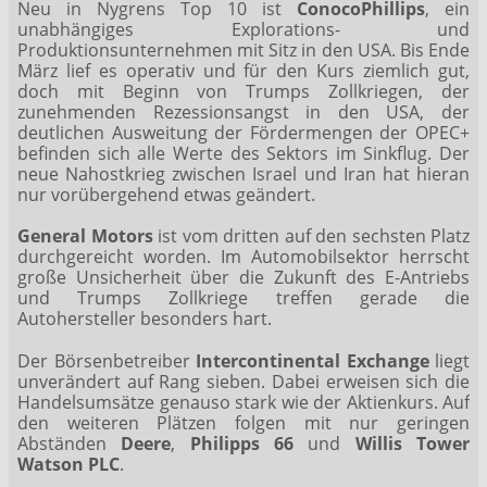
Neu in Nygrens Top 10 ist
ConocoPhillips
, ein
unabhängiges Explorations- und
Produktionsunternehmen mit Sitz in den USA. Bis Ende
März lief es operativ und für den Kurs ziemlich gut,
doch mit Beginn von Trumps Zollkriegen, der
zunehmenden Rezessionsangst in den USA, der
deutlichen Ausweitung der Fördermengen der OPEC+
befinden sich alle Werte des Sektors im Sinkflug. Der
neue Nahostkrieg zwischen Israel und Iran hat hieran
nur vorübergehend etwas geändert.
General Motors
ist vom dritten auf den sechsten Platz
durchgereicht worden. Im Automobilsektor herrscht
große Unsicherheit über die Zukunft des E-Antriebs
und Trumps Zollkriege treffen gerade die
Autohersteller besonders hart.
Der Börsenbetreiber
Intercontinental Exchange
liegt
unverändert auf Rang sieben. Dabei erweisen sich die
Handelsumsätze genauso stark wie der Aktienkurs. Auf
den weiteren Plätzen folgen mit nur geringen
Abständen
Deere
,
Philipps 66
und
Willis Tower
Watson PLC
.