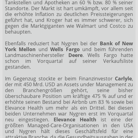
Tankstellen und Apotheken an 60 % bzw. 80 % seiner
Standorte. Der Markt ist hart umkämpft, vor allem seit
die erhöhte Inflation zu deutlichen Preissteigerungen
geführt hat, und Kroger hat es immer schwerer, sich
gegen die Marktgiganten wie Walmart und Costco zu
behaupten.
Ebenfalls reduziert hat Nygren bei der
Bank of New
York Mellon
und
Wells Fargo
und beim führenden
Landmaschinenhersteller
Deere
. Wells Fargo hatte
schon im Vorquartal auf seiner Verkaufsliste
gestanden.
Im Gegenzug stockte er beim Finanzinvestor
Carlyle
,
der mit 450 Mrd. USD an Assets under Management zu
den Branchengrößen gehört, seine bisher
überschaubare Position um kräftige 475 % auf und er
erhöhte seinen Bestand bei Airbnb um 83 % sowie bei
Elevance Health um mehr als ein Drittel. Bei diesen
beiden Unternehmen war Nygren erst im Vorquartal
neu eingestiegen.
Elevance Health
ist eine der
größten Managed-Care-Organisationen in den USA
und Nygren hält dieses Geschäftsfeld für eine
attraktive Branche, da die Gesundheitsausgaben in der