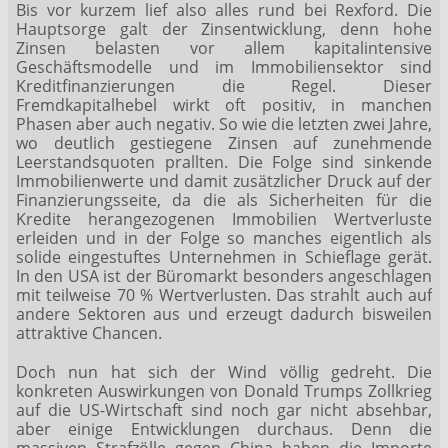
Bis vor kurzem lief also alles rund bei Rexford. Die
Hauptsorge galt der Zinsentwicklung, denn hohe
Zinsen belasten vor allem kapitalintensive
Geschäftsmodelle und im Immobiliensektor sind
Kreditfinanzierungen die Regel. Dieser
Fremdkapitalhebel wirkt oft positiv, in manchen
Phasen aber auch negativ. So wie die letzten zwei Jahre,
wo deutlich gestiegene Zinsen auf zunehmende
Leerstandsquoten prallten. Die Folge sind sinkende
Immobilienwerte und damit zusätzlicher Druck auf der
Finanzierungsseite, da die als Sicherheiten für die
Kredite herangezogenen Immobilien Wertverluste
erleiden und in der Folge so manches eigentlich als
solide eingestuftes Unternehmen in Schieflage gerät.
In den USA ist der Büromarkt besonders angeschlagen
mit teilweise 70 % Wertverlusten. Das strahlt auch auf
andere Sektoren aus und erzeugt dadurch bisweilen
attraktive Chancen.
Doch nun hat sich der Wind völlig gedreht. Die
konkreten Auswirkungen von Donald Trumps Zollkrieg
auf die US-Wirtschaft sind noch gar nicht absehbar,
aber einige Entwicklungen durchaus. Denn die
massiven Strafzölle gegen China haben die Importe