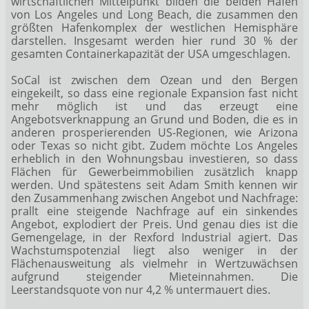
wirtschaftlichen Mittelpunkt bilden die beiden Häfen
von Los Angeles und Long Beach, die zusammen den
größten Hafenkomplex der westlichen Hemisphäre
darstellen. Insgesamt werden hier rund 30 % der
gesamten Containerkapazität der USA umgeschlagen.
SoCal ist zwischen dem Ozean und den Bergen
eingekeilt, so dass eine regionale Expansion fast nicht
mehr möglich ist und das erzeugt eine
Angebotsverknappung an Grund und Boden, die es in
anderen prosperierenden US-Regionen, wie Arizona
oder Texas so nicht gibt. Zudem möchte Los Angeles
erheblich in den Wohnungsbau investieren, so dass
Flächen für Gewerbeimmobilien zusätzlich knapp
werden. Und spätestens seit Adam Smith kennen wir
den Zusammenhang zwischen Angebot und Nachfrage:
prallt eine steigende Nachfrage auf ein sinkendes
Angebot, explodiert der Preis. Und genau dies ist die
Gemengelage, in der Rexford Industrial agiert. Das
Wachstumspotenzial liegt also weniger in der
Flächenausweitung als vielmehr in Wertzuwächsen
aufgrund steigender Mieteinnahmen. Die
Leerstandsquote von nur 4,2 % untermauert dies.