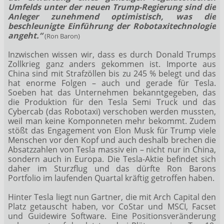
Umfelds unter der neuen Trump-Regierung sind die
Anleger zunehmend optimistisch, was die
beschleunigte Einführung der Robotaxitechnologie
angeht.“
(Ron Baron)
Inzwischen wissen wir, dass es durch Donald Trumps
Zollkrieg ganz anders gekommen ist. Importe aus
China sind mit Strafzöllen bis zu 245 % belegt und das
hat enorme Folgen – auch und gerade für Tesla.
Soeben hat das Unternehmen bekanntgegeben, das
die Produktion für den Tesla Semi Truck und das
Cybercab (das Robotaxi) verschoben werden mussten,
weil man keine Komponneten mehr bekommt. Zudem
stößt das Engagement von Elon Musk für Trump viele
Menschen vor den Kopf und auch deshalb brechen die
Absatzzahlen von Tesla massiv ein – nicht nur in China,
sondern auch in Europa. Die Tesla-Aktie befindet sich
daher im Sturzflug und das dürfte Ron Barons
Portfolio im laufenden Quartal kräftig getroffen haben.
Hinter Tesla liegt nun Gartner, die mit Arch Capital den
Platz getauscht haben, vor CoStar und MSCI, Facset
und Guidewire Software. Eine Positionsveränderung