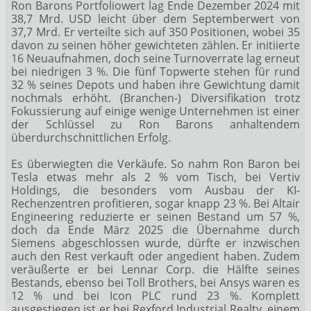
Ron Barons Portfoliowert lag Ende Dezember 2024 mit
38,7 Mrd. USD leicht über dem Septemberwert von
37,7 Mrd. Er verteilte sich auf 350 Positionen, wobei 35
davon zu seinen höher gewichteten zählen. Er initiierte
16 Neuaufnahmen, doch seine Turnoverrate lag erneut
bei niedrigen 3 %. Die fünf Topwerte stehen für rund
32 % seines Depots und haben ihre Gewichtung damit
nochmals erhöht. (Branchen-) Diversifikation trotz
Fokussierung auf einige wenige Unternehmen ist einer
der Schlüssel zu Ron Barons anhaltendem
überdurchschnittlichen Erfolg.
Es überwiegten die Verkäufe. So nahm Ron Baron bei
Tesla etwas mehr als 2 % vom Tisch, bei Vertiv
Holdings, die besonders vom Ausbau der KI-
Rechenzentren profitieren, sogar knapp 23 %. Bei Altair
Engineering reduzierte er seinen Bestand um 57 %,
doch da Ende März 2025 die Übernahme durch
Siemens abgeschlossen wurde, dürfte er inzwischen
auch den Rest verkauft oder angedient haben. Zudem
veräußerte er bei Lennar Corp. die Hälfte seines
Bestands, ebenso bei Toll Brothers, bei Ansys waren es
12 % und bei Icon PLC rund 23 %. Komplett
ausgestiegen ist er bei Rexford Industrial Realty, einem