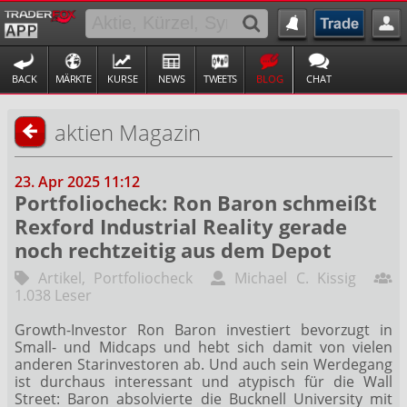
BACK
MÄRKTE
KURSE
NEWS
TWEETS
BLOG
CHAT
aktien Magazin
23. Apr 2025 11:12
Portfoliocheck: Ron Baron schmeißt
Rexford Industrial Reality gerade
noch rechtzeitig aus dem Depot
Artikel
,
Portfoliocheck
Michael C. Kissig
1.038 Leser
Growth-Investor Ron Baron investiert bevorzugt in
Small- und Midcaps und hebt sich damit von vielen
anderen Starinvestoren ab. Und auch sein Werdegang
ist durchaus interessant und atypisch für die Wall
Street: Baron absolvierte die Bucknell University mit