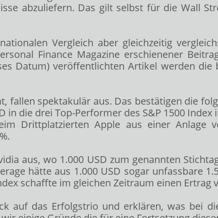
se abzuliefern. Das gilt selbst für die Wall St
nationalen Vergleich aber gleichzeitig verglei
ersonal Finance Magazine erschienener Beitra
es Datum) veröffentlichten Artikel werden die 
 hat, fallen spektakulär aus. Das bestätigen die 
D in die drei Top-Performer des S&P 1500 Index i
m Drittplatzierten Apple aus einer Anlage
 %.
Nvidia aus, wo 1.000 USD zum genannten Stichta
verage hätte aus 1.000 USD sogar unfassbare 1.
dex schaffte im gleichen Zeitraum einen Ertrag vo
ck auf das Erfolgstrio und erklären, was bei
r einige Gründe die für eine Fortsetzung dieser