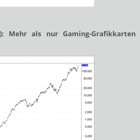
)
: Mehr als nur Gaming-Grafikkarten
-