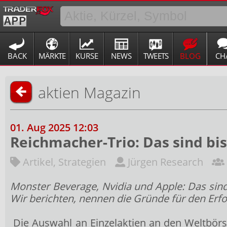
BACK
MÄRKTE
KURSE
NEWS
TWEETS
BLOG
CH
aktien Magazin
01. Aug 2025 12:03
Reichmacher-Trio: Das sind bi
Artikel
,
Strategien
Jürgen Research
Monster Beverage, Nvidia und Apple: Das sind
Wir berichten, nennen die Gründe für den Erfo
Die Auswahl an Einzelaktien an den Weltbörsen