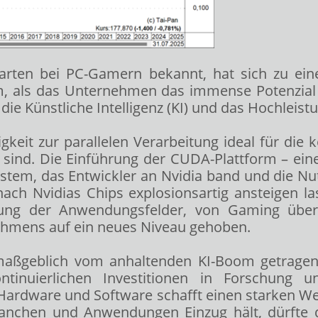
ikkarten bei PC-Gamern bekannt, hat sich zu e
m, als das Unternehmen das immense Potenzial s
ie Künstliche Intelligenz (KI) und das Hochleis
gkeit zur parallelen Verarbeitung ideal für die
ch sind. Die Einführung der CUDA-Plattform – 
system, das Entwickler an Nvidia band und die Nu
ach Nvidias Chips explosionsartig ansteigen la
izierung der Anwendungsfelder, von Gaming ü
hmens auf ein neues Niveau gehoben.
aßgeblich vom anhaltenden KI-Boom getragen.
ntinuierlichen Investitionen in Forschung u
Hardware und Software schafft einen starken We
anchen und Anwendungen Einzug hält, dürfte d