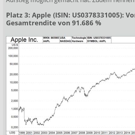
Platz 3:
Apple
(ISIN: US0378331005)
: V
Gesamtrendite von
91.686
%