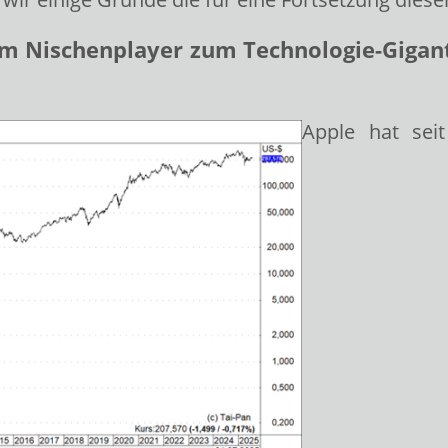
om Nischenplayer zum Technologie-Gigan
Apple hat sei