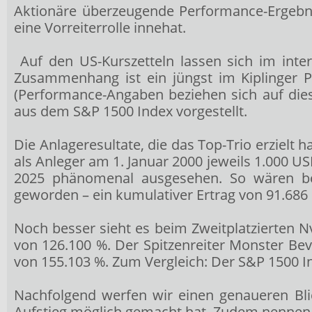
Aktionäre überzeugende Performance-Ergebnis
eine Vorreiterrolle innehat.
Auf den US-Kurszetteln lassen sich im inter
Zusammenhang ist ein jüngst im Kiplinger P
(Performance-Angaben beziehen sich auf dies
aus dem S&P 1500 Index vorgestellt.
Die Anlageresultate, die das Top-Trio erzielt
als Anleger am 1. Januar 2000 jeweils 1.000 US
2025 phänomenal ausgesehen. So wären bei
geworden – ein kumulativer Ertrag von 91.686
Noch besser sieht es beim Zweitplatzierten 
von 126.100 %. Der Spitzenreiter Monster Be
von 155.103 %. Zum Vergleich: Der S&P 1500 In
Nachfolgend werfen wir einen genaueren Bli
Aufstieg möglich gemacht hat. Zudem nennen wi