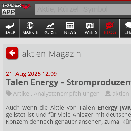
BACK
MÄRKTE
KURSE
NEWS
TWEETS
BLOG
CH
aktien Magazin
21. Aug 2025 12:09
Talen Energy – Stromproduzent
Artikel
,
Analystenempfehlungen
aktien
Auch wenn die Aktie von
Talen Energy [WK
gelistet ist und für viele Anleger mit deuts
Konzern dennoch genauer ansehen, zumal kürzl