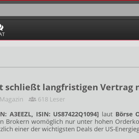
AT
 schließt langfristigen Vertrag
 Magazin
618 Leser
N: A3EEZL, ISIN: US87422Q1094]
laut
Börse O
chen Brokern womöglich nur unter hohen Orderko
ich einer der wichtigsten Deals der US-Energie