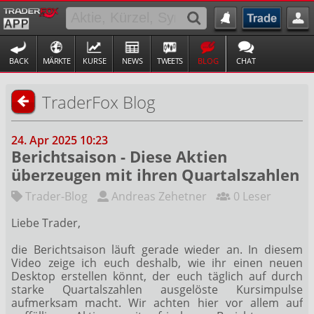
BACK
MÄRKTE
KURSE
NEWS
TWEETS
BLOG
CHAT
TraderFox Blog
24. Apr 2025 10:23
Berichtsaison - Diese Aktien
überzeugen mit ihren Quartalszahlen
Trader-Blog
Andreas Zehetner
0 Leser
Liebe Trader,
die Berichtsaison läuft gerade wieder an. In diesem
Video zeige ich euch deshalb, wie ihr einen neuen
Desktop erstellen könnt, der euch täglich auf durch
starke Quartalszahlen ausgelöste Kursimpulse
aufmerksam macht. Wir achten hier vor allem auf