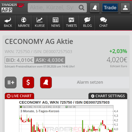
BACK
MÄRKTE
KURSE
NEWS
TWEETS
BLOG
CHAT
CECONOMY AG Aktie
+2,03%
WKN: 725750 / ISIN: DE0007257503
4,020€
BID:
4,010€
ASK:
4,030€
Echtzeit Euro
Echtzeit-Preisindikation vom
07.08.2026
um
14:46
Uhr!
Alarm setzen
LIVE CHART
CHART SETTINGS