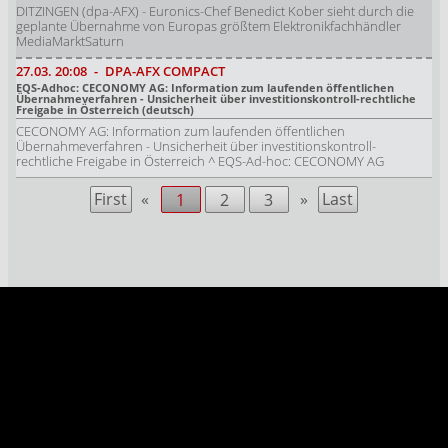
DITZINGEN (dpa-AFX) - Euronics-Chef Benedict Kober sieht durch die
geplante Übernahme von Europas größtem Elektronikfachhändler
MediaMarktSaturn
27.03.
20:08
-
DPA-AFX COMPACT
EQS-Adhoc: CECONOMY AG: Information zum laufenden öffentlichen
Übernahmeverfahren - Unsicherheit über investitionskontroll-rechtliche
Freigabe in Österreich (deutsch)
CECONOMY AG: Information zum laufenden öffentlichen
Übernahmeverfahren - Unsicherheit über investitionskontroll-
rechtliche Freigabe in Österreich ^ EQS-Ad-hoc: CECONOMY AG
First
«
»
Last
1
2
3