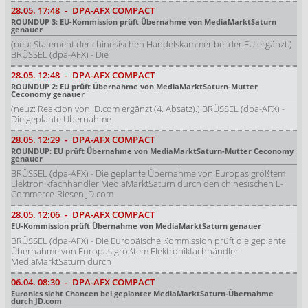
28.05.
17:48
-
DPA-AFX COMPACT
ROUNDUP 3: EU-Kommission prüft Übernahme von MediaMarktSaturn
genauer
(neu: Statement der chinesischen Handelskammer bei der EU ergänzt.)
BRÜSSEL (dpa-AFX) - Die
28.05.
12:48
-
DPA-AFX COMPACT
ROUNDUP 2: EU prüft Übernahme von MediaMarktSaturn-Mutter
Ceconomy genauer
(neuz: Reaktion von JD.com ergänzt (4. Absatz).) BRÜSSEL (dpa-AFX) -
Die geplante Übernahme
28.05.
12:29
-
DPA-AFX COMPACT
ROUNDUP: EU prüft Übernahme von MediaMarktSaturn-Mutter Ceconomy
genauer
BRÜSSEL (dpa-AFX) - Die geplante Übernahme von Europas größtem
Elektronikfachhändler MediaMarktSaturn durch den chinesischen E-
Commerce-Riesen JD.com
28.05.
12:06
-
DPA-AFX COMPACT
EU-Kommission prüft Übernahme von MediaMarktSaturn genauer
BRÜSSEL (dpa-AFX) - Die Europäische Kommission prüft die geplante
Übernahme von Europas größtem Elektronikfachhändler
MediaMarktSaturn durch
06.04.
08:30
-
DPA-AFX COMPACT
Euronics sieht Chancen bei geplanter MediaMarktSaturn-Übernahme
durch JD.com