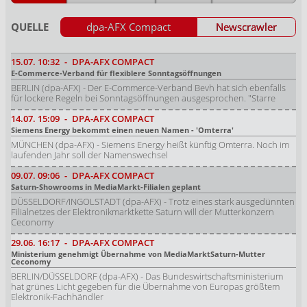
QUELLE
dpa-AFX Compact
Newscrawler
15.07.
10:32
-
DPA-AFX COMPACT
E-Commerce-Verband für flexiblere Sonntagsöffnungen
BERLIN (dpa-AFX) - Der E-Commerce-Verband Bevh hat sich ebenfalls
für lockere Regeln bei Sonntagsöffnungen ausgesprochen. "Starre
14.07.
15:09
-
DPA-AFX COMPACT
Siemens Energy bekommt einen neuen Namen - 'Omterra'
MÜNCHEN (dpa-AFX) - Siemens Energy heißt künftig Omterra. Noch im
laufenden Jahr soll der Namenswechsel
09.07.
09:06
-
DPA-AFX COMPACT
Saturn-Showrooms in MediaMarkt-Filialen geplant
DÜSSELDORF/INGOLSTADT (dpa-AFX) - Trotz eines stark ausgedünnten
Filialnetzes der Elektronikmarktkette Saturn will der Mutterkonzern
Ceconomy
29.06.
16:17
-
DPA-AFX COMPACT
Ministerium genehmigt Übernahme von MediaMarktSaturn-Mutter
Ceconomy
BERLIN/DÜSSELDORF (dpa-AFX) - Das Bundeswirtschaftsministerium
hat grünes Licht gegeben für die Übernahme von Europas größtem
Elektronik-Fachhändler