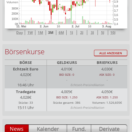
Day
1W
1M
3M
6M
1J
2J
3J
5J
10J
Börsenkurse
ALLE ANZEIGEN
BÖRSE
GELDKURS
BRIEFKURS
Echtzeit Euro
4,010€
4,030€
4,020€
BID SIZE: 0
ASK SIZE: 0
-
-
-
16:46 Uhr
Echtzeit-Preisindikation
Tradegate
4,005€
4,050€
4,028€
BID SIZE: 1.250
ASK SIZE: 1.250
Stücke: 33
Stücke gesamt: 386
Volumen: 1.526,605€
15:11 Uhr
Echtzeit-Preisindikation
News
Kalender
Fund.
Derivate