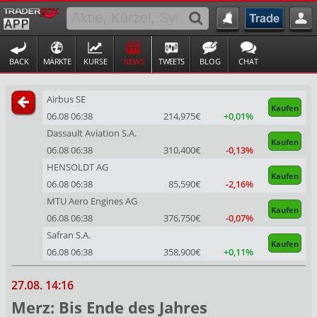
BACK
MÄRKTE
KURSE
NEWS
TWEETS
BLOG
CHAT
Airbus SE
Kaufen
06.08 06:38
214,975€
+0,01%
Dassault Aviation S.A.
Kaufen
06.08 06:38
310,400€
-0,13%
HENSOLDT AG
Kaufen
06.08 06:38
85,590€
-2,16%
MTU Aero Engines AG
Kaufen
06.08 06:38
376,750€
-0,07%
Safran S.A.
Kaufen
06.08 06:38
358,900€
+0,11%
27.08. 14:16
Merz: Bis Ende des Jahres