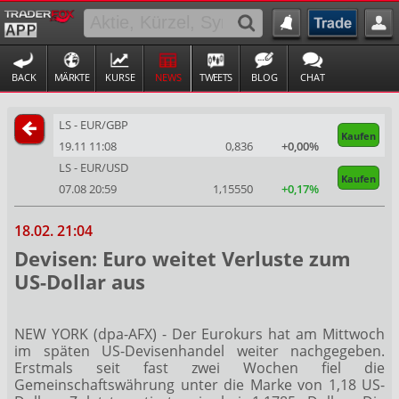
BACK
MÄRKTE
KURSE
NEWS
TWEETS
BLOG
CHAT
LS - EUR/GBP
Kaufen
19.11 11:08
0,836
+0,00%
LS - EUR/USD
Kaufen
07.08 20:59
1,15550
+0,17%
18.02. 21:04
Devisen: Euro weitet Verluste zum
US-Dollar aus
NEW YORK (dpa-AFX) - Der Eurokurs
hat am Mittwoch
im späten US-Devisenhandel weiter nachgegeben.
Erstmals seit fast zwei Wochen fiel die
Gemeinschaftswährung unter die Marke von 1,18 US-