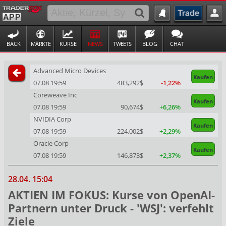
BACK
MÄRKTE
KURSE
NEWS
TWEETS
BLOG
CHAT
Advanced Micro Devices
Kaufen
07.08 19:59
483,292$
-1,22%
Coreweave Inc
Kaufen
07.08 19:59
90,674$
+6,26%
NVIDIA Corp
Kaufen
07.08 19:59
224,002$
+2,29%
Oracle Corp
Kaufen
07.08 19:59
146,873$
+2,37%
28.04. 15:04
AKTIEN IM FOKUS: Kurse von OpenAI-
Partnern unter Druck - 'WSJ': verfehlt
Ziele