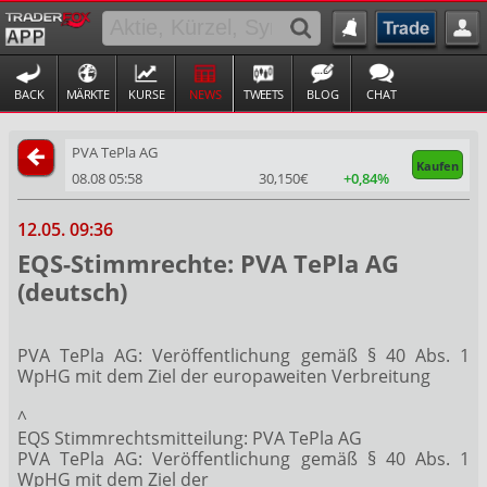
BACK
MÄRKTE
KURSE
NEWS
TWEETS
BLOG
CHAT
PVA TePla AG
Kaufen
08.08 05:58
30,150€
+0,84%
12.05. 09:36
EQS-Stimmrechte: PVA TePla AG
(deutsch)
PVA TePla AG: Veröffentlichung gemäß § 40 Abs. 1
WpHG mit dem Ziel der europaweiten Verbreitung
^
EQS Stimmrechtsmitteilung: PVA TePla AG
PVA TePla AG: Veröffentlichung gemäß § 40 Abs. 1
WpHG mit dem Ziel der