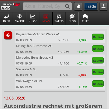
BACK
MÄRKTE
KURSE
NEWS
TWEETS
BLOG
CHAT
Bayerische Motoren Werke AG
Kaufen
07.08 19:59
59,760€
+1,94%
Dr. Ing. h.c. F. Porsche AG
Kaufen
07.08 19:59
44,125€
+1,34%
Mercedes-Benz Group AG
Kaufen
07.08 19:59
47,110€
+0,74%
Stellantis N.V.
Kaufen
07.08 19:59
4,771€
-2,04%
Volkswagen AG Vz.
Kaufen
07.08 19:59
76,430€
+1,15%
13.05. 05:26
Autoindustrie rechnet mit größerem