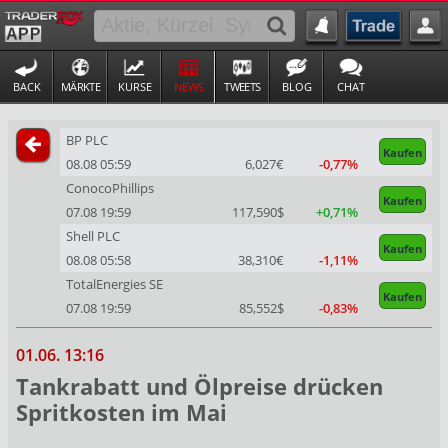
BACK
MÄRKTE
KURSE
NEWS
TWEETS
BLOG
CHAT
BP PLC
Kaufen
08.08 05:59
6,027€
-0,77%
ConocoPhillips
Kaufen
07.08 19:59
117,590$
+0,71%
Shell PLC
Kaufen
08.08 05:58
38,310€
-1,11%
TotalEnergies SE
Kaufen
07.08 19:59
85,552$
-0,83%
01.06. 13:16
Tankrabatt und Ölpreise drücken
Spritkosten im Mai