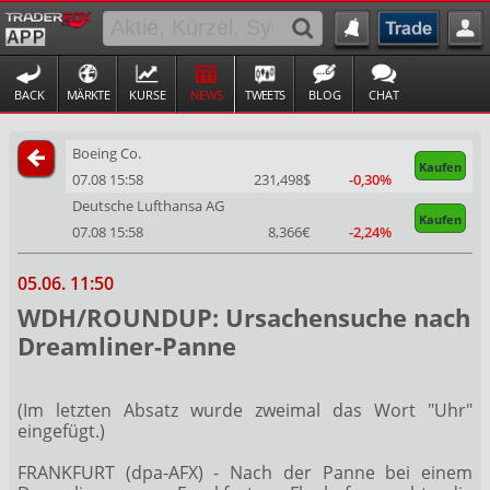
BACK
MÄRKTE
KURSE
NEWS
TWEETS
BLOG
CHAT
Boeing Co.
Kaufen
07.08 15:58
231,498$
-0,30%
Deutsche Lufthansa AG
Kaufen
07.08 15:58
8,366€
-2,24%
05.06. 11:50
WDH/ROUNDUP: Ursachensuche nach
Dreamliner-Panne
(Im letzten Absatz wurde zweimal das Wort "Uhr"
eingefügt.)
FRANKFURT (dpa-AFX) - Nach der Panne bei einem