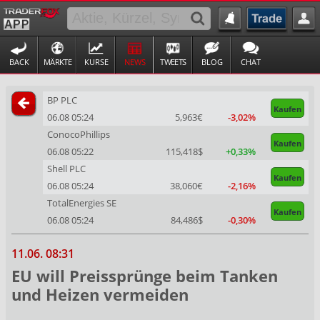
BACK
MÄRKTE
KURSE
NEWS
TWEETS
BLOG
CHAT
BP PLC
Kaufen
06.08 05:24
5,963€
-3,02%
ConocoPhillips
Kaufen
06.08 05:22
115,418$
+0,33%
Shell PLC
Kaufen
06.08 05:24
38,060€
-2,16%
TotalEnergies SE
Kaufen
06.08 05:24
84,486$
-0,30%
11.06. 08:31
EU will Preissprünge beim Tanken
und Heizen vermeiden